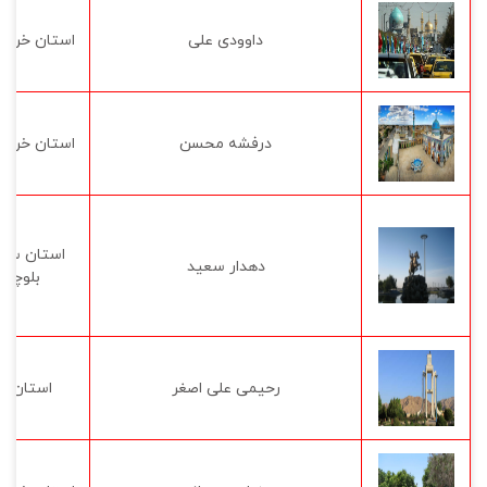
داوودی علی
استان خراس
درفشه محسن
استان خراس
استان سی
دهدار سعید
بلوچست
رحیمی علی اصغر
استان س