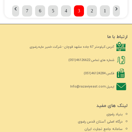
chevron_left
chevron_right
7
6
5
4
3
2
1
ارتباط با ما
آدرس:
کیلومتر 67 جاده مشهد قوچان - شرکت خمیر مایه رضوی
شماره های تماس:
46126622(051)
فکس:
46124284(051)
ایمیل:
Info@razaviyeast.com
لینک های مفید
بنیاد رضوی
درگاه اصلی آستان قدس رضوی
سامانه جامع تجارت ایران