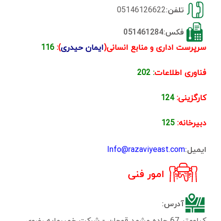
تلفن:
05146126622
فکس:051461284
سرپرست اداری و منابع انسانی(
ایمان حیدری
):
116
فناوری اطلاعات
: 202
کارگزینی:
124
دبیرخانه:
125
ایمیل:
Info@razaviyeast.com
امور فنی
آدرس:
کیلومتر 67 جاده مشهد قوچان - شرکت خمیرمایه رضوی