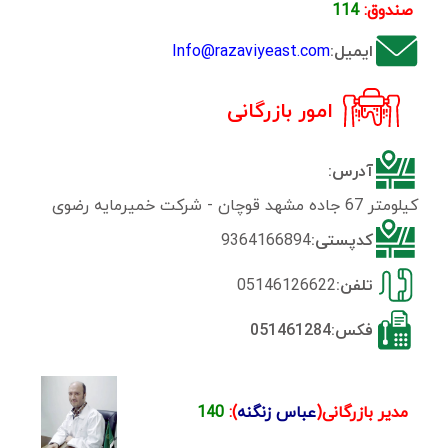
صندوق:
114
ایمیل:
Info@razaviyeast.com
امور بازرگانی
آدرس:
کیلومتر 67 جاده مشهد قوچان - شرکت خمیرمایه رضوی
کدپستی:
9364166894
تلفن:
05146126622
فکس:051461284
مدیر بازرگانی(
عباس زنگنه
)
:
140