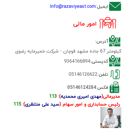
ایمیل:
Info@razaviyeast.com
امور مالی
آدرس:
کیلومتر 67 جاده مشهد قوچان - شرکت خمیرمایه رضوی
کدپستی:
9364166894
تلفن:
05146126622
فکس:05146124284
مدیرمالی(
مهدی امیری محمدیه
):
113
رئیس حسابداری و امور سهام (
سید علی منتظری
):
115