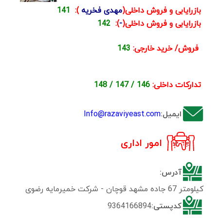
بازرایابی و فروش داخلی(
مهدی فخریه
):
141
بازرایابی و فروش داخلی(
-
):
142
فروش/ خرید خارجی:
143
تدارکات داخلی:
146 / 147 / 148
ایمیل:
Info@razaviyeast.com
امور اداری
آدرس:
کیلومتر 67 جاده مشهد قوچان - شرکت خمیرمایه رضوی
کدپستی:
9364166894