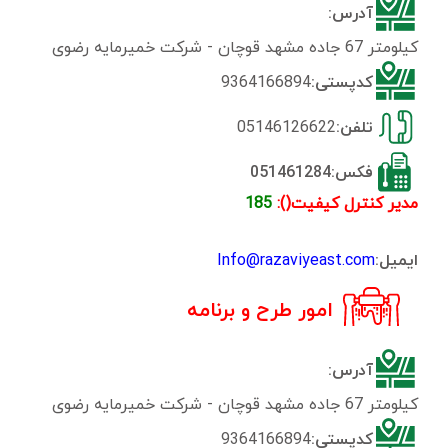
آدرس:
کیلومتر 67 جاده مشهد قوچان - شرکت خمیرمایه رضوی
کدپستی:
9364166894
تلفن:
05146126622
فکس:051461284
مدیر کنترل کیفیت():
185
ایمیل:
Info@razaviyeast.com
امور طرح و برنامه
آدرس:
کیلومتر 67 جاده مشهد قوچان - شرکت خمیرمایه رضوی
کدپستی:
9364166894