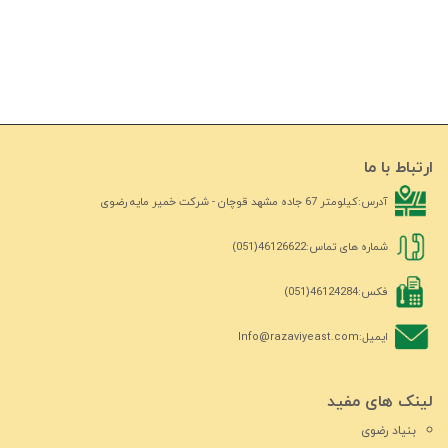
ارتباط با ما
آدرس:
کیلومتر 67 جاده مشهد قوچان - شرکت خمیر مایه رضوی
شماره های تماس:
46126622(051)
فکس:
46124284(051)
ایمیل:
Info@razaviyeast.com
لینک های مفید
بنیاد رضوی