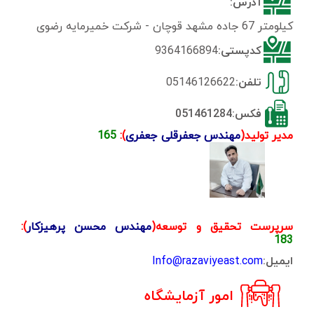
آدرس:
کیلومتر 67 جاده مشهد قوچان - شرکت خمیرمایه رضوی
کدپستی:
9364166894
تلفن:
05146126622
فکس:051461284
مدیر تولید(
مهندس جعفرقلی جعفری
):
165
سرپرست تحقیق و توسعه(
مهندس
محسن پرهیزکار
):
183
ایمیل:
Info@razaviyeast.com
امور آزمایشگاه