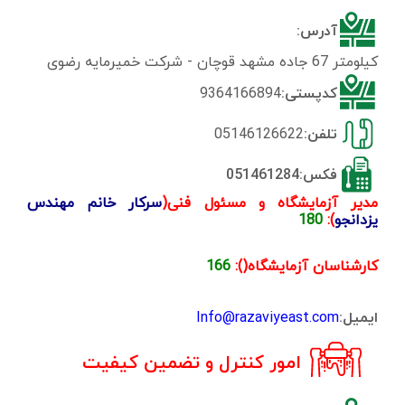
آدرس:
کیلومتر 67 جاده مشهد قوچان - شرکت خمیرمایه رضوی
کدپستی:
9364166894
تلفن:
05146126622
فکس:051461284
مدیر آزمایشگاه و مسئول فنی(
سرکار خانم مهندس
یزدانجو
):
180
کارشناسان آزمایشگاه():
166
ایمیل:
Info@razaviyeast.com
امور کنترل و تضمین کیفیت