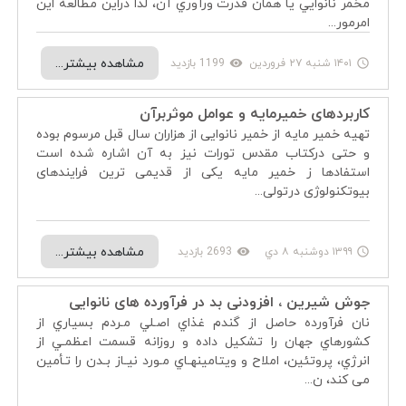
مخمر نانوايي يا همان قدرت ورآوري آن، لذا دراين مطالعه اين
امرمور...
مشاهده بیشتر...
۱۴۰۱ شنبه ۲۷ فروردين
1199 بازدید
remove_red_eye
access_time
کاربردهای خمیرمایه و عوامل موثربرآن
تهیه خمیر مایه از خمیر نانوایی از هزاران سال قبل مرسوم بوده
و حتی درکتاب مقدس تورات نیز به آن اشاره شده است
استفادها ز خمیر مایه یکی از قدیمی ترین فرایندهای
بیوتکنولوژی درتولی...
مشاهده بیشتر...
۱۳۹۹ دوشنبه ۸ دي
2693 بازدید
remove_red_eye
access_time
جوش شیرین ، افزودنی بد در فرآورده های نانوایی
نان فرآورده حاصل از گندم غذاي اصـلي مـردم بسياري از
کشورهاي جهان را تشکيل داده و روزانه قسمت اعظمـي از
انرژي، پروتئين، املاح و ويتامينهـاي مـورد نيـاز بـدن را تـأمين
می کند، ن...