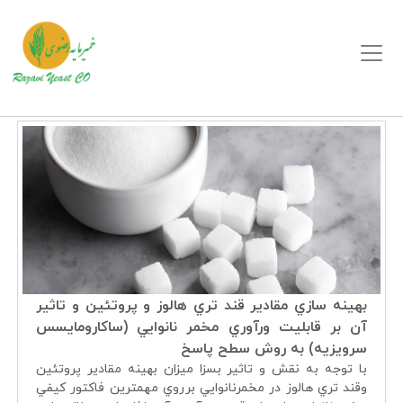
بهينه سازي مقادير قند تري هالوز و پروتئين و تاثير
آن بر قابليت ورآوري مخمر نانوايي (ساكارومايسس
سرويزيه) به روش سطح پاسخ
با توجه به نقش و تاثير بسزا ميزان بهينه مقادير پروتئين
وقند تري هالوز در مخمرنانوايي برروي مهمترين فاکتور کيفي