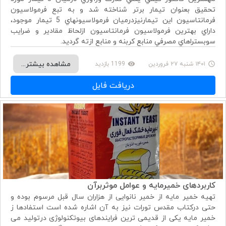
تحقيق بعنوان تيمار برتر شناخته شد و به تبع فرمولاسيون
فرمانتاسيون اين تيمارنيزدرميان فرمولاسيونهاي 5 تيمار موجود،
داراي بهترين فرمولاسيون فرمانتاسيون ازلحاظ مقادير و ضرايب
سوبستراهاي مصرفي منابع کربنه و منابع ازته گرديد.
مشاهده بیشتر...
۱۴۰۱ شنبه ۲۷ فروردين
1199 بازدید
remove_red_eye
access_time
دریافت فایل
کاربردهای خمیرمایه و عوامل موثربرآن
تهیه خمیر مایه از خمیر نانوایی از هزاران سال قبل مرسوم بوده و
حتی درکتاب مقدس تورات نیز به آن اشاره شده است استفادها ز
خمیر مایه یکی از قدیمی ترین فرایندهای بیوتکنولوژی درتولید می