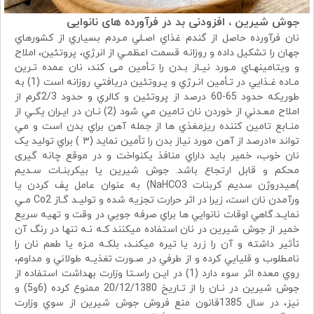
جوش شیرین ، افزودنی بد در فرآورده های نانوایی
نان فرآورده حاصل از گندم غذاي اصـلي مـردم بسياري از کشورهاي
جهان را تشکيل داده و روزانه قسمت اعظمـي از انرژي، پروتئين، املاح
و ويتامينهـاي مـورد نيـاز بـدن را تـأمين می کند، نان عمده تـرين
مـاده غـذايي در تـأمين انـرژي و پـروتئين دريافتي روزانه است (1) به
طوريكه حدود 65-60 درصد از پروتئين و كالري و حدود 2/3گرم از
املاح معـدني از خوردن نان تامين مي شود (2) نـان در ايـران يکـي از
منـابع تامین کننده ريزمغذي ها از جمله آهن براي بدن است و مي
تواند ۱۰درصد از آهن مورد نياز بدن را تأمين نمايد (۳ ) براي توليد يک
نان خوب، خمير بايد داراي منافذ يکنواخت و در موقع چانه گیری
محکم و قابل ارتجاع باشد. جوش شيرين يا بيکربنـات سـديم
)هيدروژن سديم کربنات NaHCO3) به عنوان عامل پف کردن يا
ورآمدن نان است، زيرا در اثر حرارت تجزيه شده و توليـد گـاز Co2 مـي
نمايـد.گاهي اوقات نانوايي ها براي صرفه جويي در وقت و تهيه سريع
خمير از جوش شيرين در نان استفاده ميکنند کـه نـه تنها در رنگ آن
تأثير داشته و آن را زرد يا تيره ميکنـد، بلکـه مـزه يا طعم نان را
نامطلوب و قليايي کرده و از طرفي در صـورت تغذيـه طولاني و مداوم،
روي معده اثر سوء دارد (1) در ايـن راسـتا وزارت بهداشت استفاده از
جوش شيرين در نـان را از تـاريخ 20/12/1380 ممنوع کرده (6و5) و
نيز، در سال 1385قانون منع فروش جوش شيرين از سوي وزارت