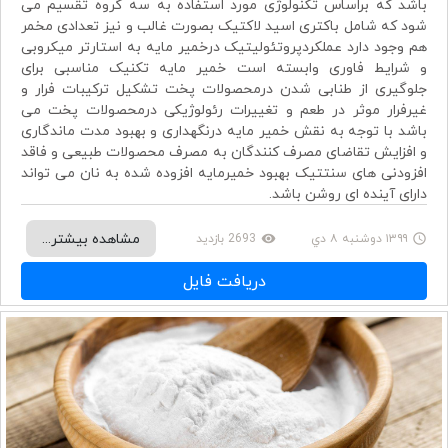
باشد که براساس تکنولوژی مورد استفاده به سه گروه تقسیم می
شود که شامل باکتری اسید لاکتیک بصورت غالب و نیز تعدادی مخمر
هم وجود دارد عملکردپروتئولیتیک درخمیر مایه به استارتر میکروبی
و شرایط فاوری وابسته است خمیر مایه تکنیک مناسبی برای
جلوگیری از طنابی شدن درمحصولات پخت تشکیل ترکیبات فرار و
غیرفرار موثر در طعم و تغییرات رئولوژیکی درمحصولات پخت می
باشد با توجه به نقش خمیر مایه درنگهداری و بهبود مدت ماندگاری
و افزایش تقاضای مصرف کنندگان به مصرف محصولات طبیعی و فاقد
افزودنی های سنتتیک بهبود خمیرمایه افزوده شده به نان می تواند
دارای آینده ای روشن باشد.
مشاهده بیشتر...
۱۳۹۹ دوشنبه ۸ دي
2693 بازدید
remove_red_eye
access_time
دریافت فایل