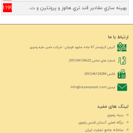
بهينه سازي مقادير قند تري هالوز و پروتئين و ت...
1199
ارتباط با ما
آدرس:
کیلومتر 67 جاده مشهد قوچان - شرکت خمیر مایه رضوی
شماره های تماس:
46126622(051)
فکس:
46124284(051)
ایمیل:
Info@razaviyeast.com
لینک های مفید
بنیاد رضوی
درگاه اصلی آستان قدس رضوی
سامانه جامع تجارت ایران