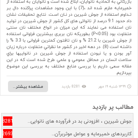
بازرگاني به اتحاديه نانوايان، ابلاغ شده است و نانوايان به استفاده از
خميرمايه ملزم شده اند ،(7) با اين وجود مشاهدات پراکنده دال بـر
تـداوم استفاده از جوش شيرين در نـان اسـت. نتایج تحقیقات نشان
داد حدود 9.1 درصد از نانوائی های کل کشور از جوش شیرین در تولید
نان استفاده می نمایند که این میزان در انواع مختلف نان سنتی
متفاوت بود (P<0.05) بطوریکه نان بربری بیشترین فراوانی استفاده
از جوش شیرین با 21.2 % و نان تافتون کمترین فراوانی با 3.3 % را
داشته است (8). در دهه اخير در كشور ما نظراتي متفاوت درباره زيان
آور بودن و یا نبودن استفاده از جوش شيرين در نانواييها براي
سلامت انسان در محافل عمومي و علمي طرح شده است که در این
مقاله سعی داریم با بررسی منابع مختلف به بررسی این موضوع
بپردازیم.
مشاهده بیشتر...
۱۳۹۹ شنبه ۱۹ مهر
8281 بازدید
remove_red_eye
access_time
مطالب پر بازدید
جوش شیرین ، افزودنی بد در فرآورده های نانوایی...
8281
کاربردهای خمیرمایه و عوامل موثربرآن...
2693