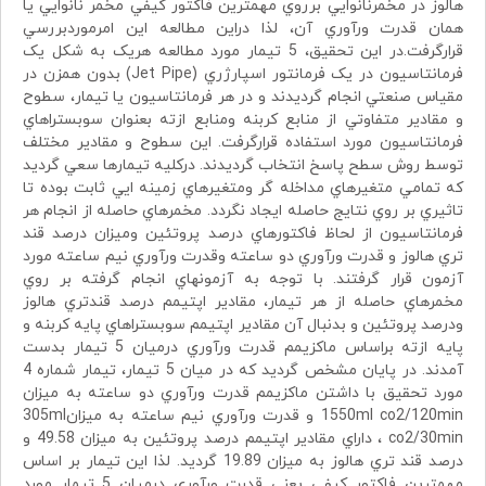
هالوز در مخمرنانوايي برروي مهمترين فاکتور کيفي مخمر نانوايي يا
همان قدرت ورآوري آن، لذا دراين مطالعه اين امرموردبررسي
قرارگرفت.در اين تحقيق، 5 تيمار مورد مطالعه هريک به شکل يک
فرمانتاسيون در يک فرمانتور اسپارژري (Jet Pipe) بدون همزن در
مقياس صنعتي انجام گرديدند و در هر فرمانتاسيون يا تيمار، سطوح
و مقادير متفاوتي از منابع کربنه ومنابع ازته بعنوان سوبستراهاي
فرمانتاسيون مورد استفاده قرارگرفت. اين سطوح و مقادير مختلف
توسط روش سطح پاسخ انتخاب گرديدند. درکليه تيمارها سعي گرديد
که تمامي متغيرهاي مداخله گر ومتغيرهاي زمينه ايي ثابت بوده تا
تاثيري بر روي نتايج حاصله ايجاد نگردد. مخمرهاي حاصله از انجام هر
فرمانتاسيون از لحاظ فاکتورهاي درصد پروتئين وميزان درصد قند
تري هالوز و قدرت ورآوري دو ساعته وقدرت ورآوري نيم ساعته مورد
آزمون قرار گرفتند. با توجه به آزمونهاي انجام گرفته بر روي
مخمرهاي حاصله از هر تيمار، مقادير اپتيمم درصد قندتري هالوز
ودرصد پروتئين و بدنبال آن مقادير اپتيمم سوبستراهاي پايه کربنه و
پايه ازته براساس ماکزيمم قدرت ورآوري درميان 5 تيمار بدست
آمدند. در پايان مشخص گرديد که در ميان 5 تيمار، تيمار شماره 4
مورد تحقيق با داشتن ماکزيمم قدرت ورآوري دو ساعته به ميزان
1550ml co2/120min و قدرت ورآوري نيم ساعته به ميزان305ml
co2/30min ، داراي مقادير اپتيمم درصد پروتئين به ميزان 49.58 و
درصد قند تري هالوز به ميزان 19.89 گرديد. لذا اين تيمار بر اساس
مهمترين فاکتور کيفي يعني قدرت ورآوري درميان 5 تيمار مورد