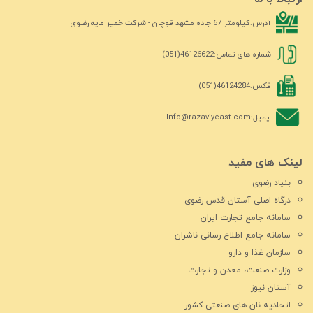
آدرس:
کیلومتر 67 جاده مشهد قوچان - شرکت خمیر مایه رضوی
شماره های تماس:
46126622(051)
فکس:
46124284(051)
ایمیل:
Info@razaviyeast.com
لینک های مفید
بنیاد رضوی
درگاه اصلی آستان قدس رضوی
سامانه جامع تجارت ایران
سامانه جامع اطلاع رسانی ناشران
سازمان غذا و دارو
وزارت صنعت، معدن و تجارت
آستان نیوز
اتحادیه نان های صنعتی کشور