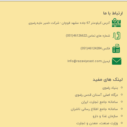
ارتباط با ما
آدرس:
کیلومتر 67 جاده مشهد قوچان - شرکت خمیر مایه رضوی
شماره های تماس:
46126622(051)
فکس:
46124284(051)
ایمیل:
Info@razaviyeast.com
لینک های مفید
بنیاد رضوی
درگاه اصلی آستان قدس رضوی
سامانه جامع تجارت ایران
سامانه جامع اطلاع رسانی ناشران
سازمان غذا و دارو
وزارت صنعت، معدن و تجارت